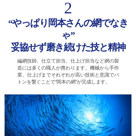
2
“やっぱり岡本さんの網でなき
ゃ”
妥協せず磨き続けた技と精神
編網技師、仕立て担当、仕上げ担当など網の製
造には多くの職人が携わります。機械から手作
業、仕上げまでそれぞれが高い技術と意識でバ
トンを繋ぐことで“岡本の網”が完成します。