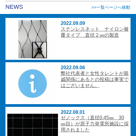
NEWS
>>一覧ページへ移動
2022.09.09
ステンレスネット ナイロン被
覆タイプ 直径２㎜の製造
2022.09.06
弊社代表者と女性タレントが親
戚関係にあるとの投稿は事実で
はございません。
2022.08.01
ゼノックス（直径0.45㎜ 30
㎜目）が原子力発電所施設に採
用されました